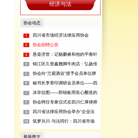
经济与法
协会动态
四川省市场经济法律应用协会
2019年新春团拜会在成都举行
协会招聘公告
悬壶济世：记杨鹏睿和他的平衡针
锦江区久曾鑫翘脚牛肉店：弘扬传
统 传承美食
协会向“兰观酒业”授予会员单位牌
匾
秘书长李章印调研会员单位——四
川网富天下科技有限公司
冰菲拉图——郭锦彬用良心酿造的
蓝莓冰酒品牌
协会聘任专家仪式在四川仁厚律师
事务所举行
四川省法律应用协会举办“企业法
律风险防控”公益讲座
筑梦兴川·与法同行：四川省市场
经济法律应用协会年会在成都召开
最新图文