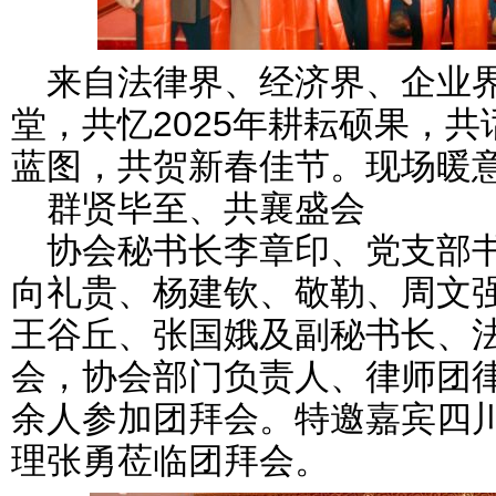
来自法律界、经济界、企业
堂，共忆2025年耕耘硕果，
蓝图，共贺新春佳节。现场暖
群贤毕至、共襄盛会
协会秘书长李章印、党支部
向礼贵、杨建钦、敬勒、周文
王谷丘、张国娥及副秘书长、
会，协会部门负责人、
律师
团
余人参加团拜会。特邀嘉宾四
理张勇莅临团拜会。