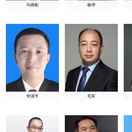
马德彬
杨华
华清平
毛军