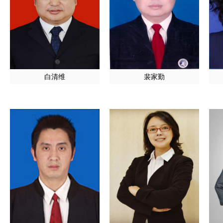
白清维
裴家勤