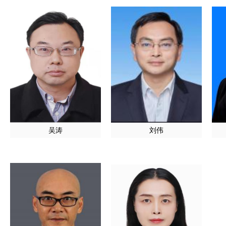
吴涛
刘伟