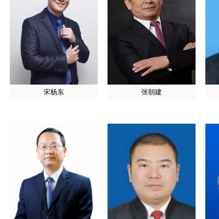
宋杨东
张朝建