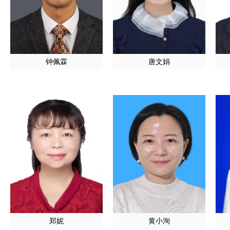
钟佩霖
唐文娟
郑妮
黄小洵