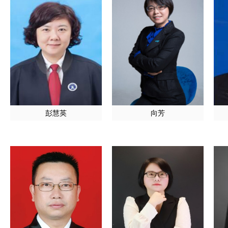
彭慧英
向芳