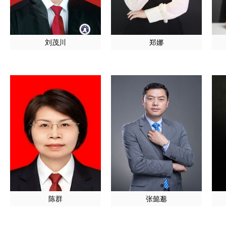
刘茂川
郑娜
陈群
张懿邈