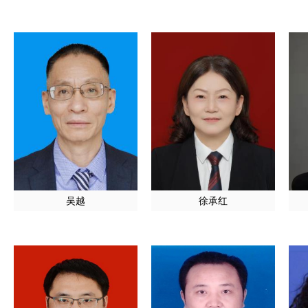
吴越
徐承红