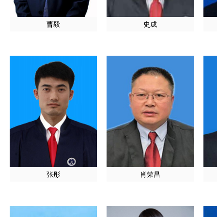
曹毅
史成
张彤
肖荣昌